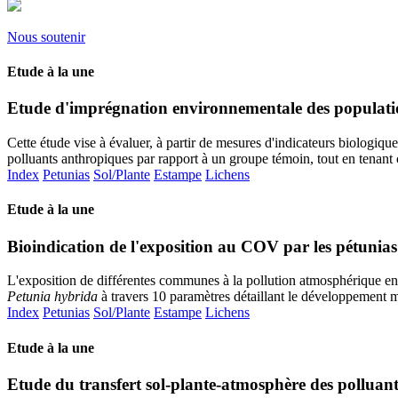
Nous soutenir
Etude à la une
Etude d'imprégnation environnementale des populati
Cette étude vise à évaluer, à partir de mesures d'indicateurs biologiqu
polluants anthropiques par rapport à un groupe témoin, tout en tenant 
Index
Petunias
Sol/Plante
Estampe
Lichens
Etude à la une
Bioindication de l'exposition au COV par les pétunias
L'exposition de différentes communes à la pollution atmosphérique en c
Petunia hybrida
à travers 10 paramètres détaillant le développement 
Index
Petunias
Sol/Plante
Estampe
Lichens
Etude à la une
Etude du transfert sol-plante-atmosphère des polluant