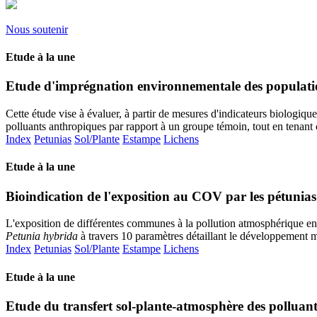
Nous soutenir
Etude à la une
Etude d'imprégnation environnementale des populati
Cette étude vise à évaluer, à partir de mesures d'indicateurs biologiqu
polluants anthropiques par rapport à un groupe témoin, tout en tenant 
Index
Petunias
Sol/Plante
Estampe
Lichens
Etude à la une
Bioindication de l'exposition au COV par les pétunias
L'exposition de différentes communes à la pollution atmosphérique en c
Petunia hybrida
à travers 10 paramètres détaillant le développement 
Index
Petunias
Sol/Plante
Estampe
Lichens
Etude à la une
Etude du transfert sol-plante-atmosphère des polluant